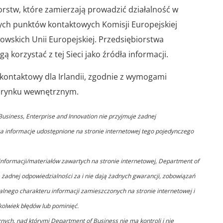
stw, które zamierzają prowadzić działalność w
zych punktów kontaktowych Komisji Europejskiej
wskich Unii Europejskiej. Przedsiębiorstwa
ą korzystać z tej Sieci jako źródła informacji.
kontaktowy dla Irlandii, zgodnie z wymogami
a rynku wewnętrznym.
usiness, Enterprise and Innovation nie przyjmuje żadnej
 za informacje udostępnione na stronie internetowej tego pojedynczego
informacji/materiałów zawartych na stronie internetowej, Department of
ą żadnej odpowiedzialności za i nie dają żadnych gwarancji, zobowiązań
ualnego charakteru informacji zamieszczonych na stronie internetowej i
kolwiek błędów lub pominięć.
znych, nad którymi Department of Business nie ma kontroli i nie