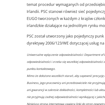
temat procedur wymaganych od przedsiębior
Irlandii. PSC stanowi również sieć pojedync
EUGO tworzonych w każdym z krajów członko
irlandzkie działające na jednolitym rynku mog
PSC został utworzony jako pojedynczy punk 
dyrektywy 2006/123/WE dotyczącej usług n
Uniwersalne wyłączenie odpowiedzialności: Department of B
odpowiedzialności i zrzeka się wszelkiej odpowiedzialności
punktu kontaktowego.
Mimo że dołożono wszelkich starań, aby zapewnić precyzję 
Business, jego pracownicy ani przedstawiciele nie przyjmuj
ani gwarancji w zakresie dokładności, kompletności lub akt
nie przyjmują żadnej odpowiedzialności wynikającej z jakich
Niniejsza strona internetowa zawiera linki do stron zewnętr